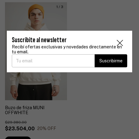
1
/
3
Suscribite al newsletter
Recibí ofertas exclusivas y novedades directamente en
tu email.
Suscribirme
Buzo de friza MUNI
OFFWHITE
$29.380,00
$23.504,00
20
% OFF