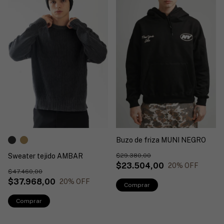
Buzo de friza MUNI NEGRO
$29.380,00
Sweater tejido AMBAR
$23.504,00
20
% OFF
$47.460,00
$37.968,00
20
% OFF
Comprar
Comprar