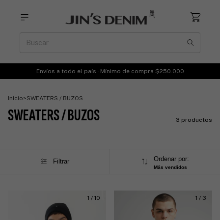
Envíos a todo el país - Mínimo de compra $250.000
Inicio
>
SWEATERS / BUZOS
SWEATERS / BUZOS
3 productos
Ordenar por:
Filtrar
Más vendidos
1
/
10
1
/
3