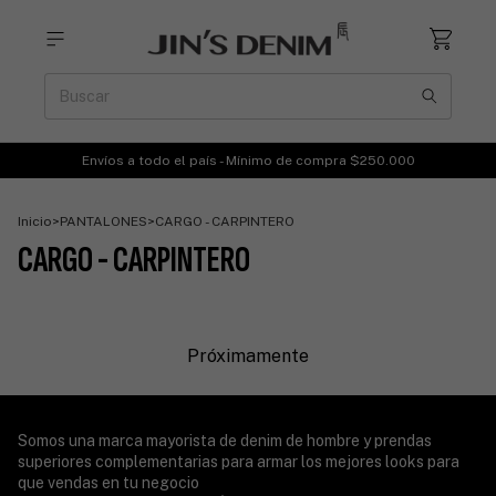
Envíos a todo el país - Mínimo de compra $250.000
Inicio
>
PANTALONES
>
CARGO - CARPINTERO
CARGO - CARPINTERO
Próximamente
Somos una marca mayorista de denim de hombre y prendas
superiores complementarias para armar los mejores looks para
que vendas en tu negocio