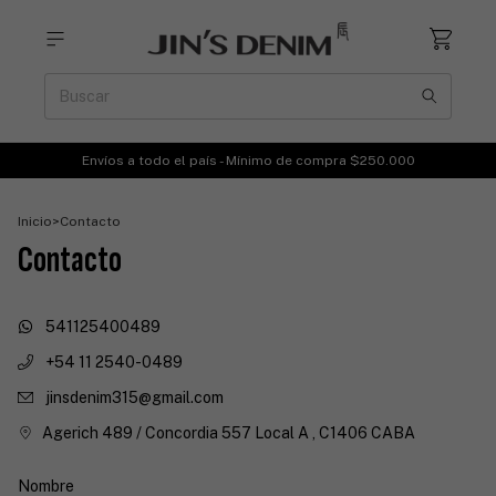
Envíos a todo el país - Mínimo de compra $250.000
Inicio
>
Contacto
Contacto
541125400489
+54 11 2540-0489
jinsdenim315@gmail.com
Agerich 489 / Concordia 557 Local A , C1406 CABA
Nombre