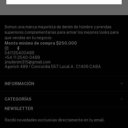
Somos una marca mayorista de denim de hombre y prendas
superiores complementarias para armar los mejores looks para
que vendas en tu negocio
Monto mínimo de compra $250.000
541125400489
+54 11 2540-0489
jinsdenim315@gmail.com
Agerich 489 / Concordia 557 Local A , C1406 CABA
INFORMACIÓN
CATEGORÍAS
NEWSLETTER
Recibí novedades exclusivas directamente en tu email.