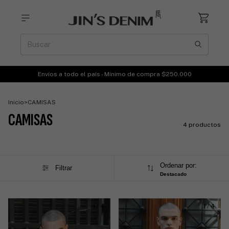
Envíos a todo el país - Mínimo de compra $250.000
Inicio
>
CAMISAS
CAMISAS
4 productos
Ordenar por:
Filtrar
Destacado
1
/
4
1
/
4