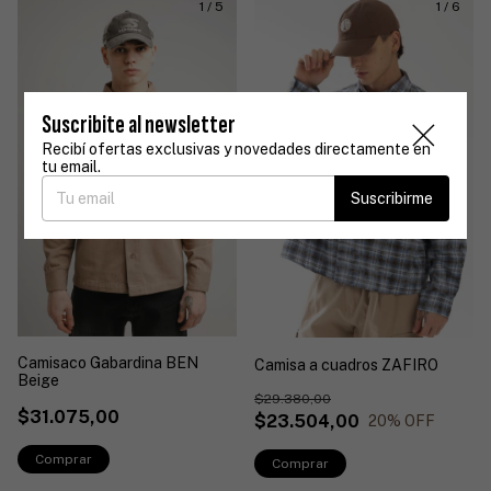
1
/
5
1
/
6
Suscribite al newsletter
Recibí ofertas exclusivas y novedades directamente en
tu email.
Suscribirme
Camisaco Gabardina BEN
Camisa a cuadros ZAFIRO
Beige
$29.380,00
$31.075,00
$23.504,00
20
% OFF
Comprar
Comprar