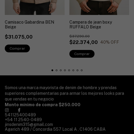
Campera de jean boxy
Camisaco Gabardina BEN
RUFFALO Beige
Beige
$37.290,00
$31.075,00
$22.374,00
40
% OFF
Comprar
Comprar
Somos una marca mayorista de denim de hombre y prendas
superiores complementarias para armar los mejores looks para
que vendas en tu negocio
Monto mínimo de compra $250.000
541125400489
+54 11 2540-0489
jinsdenim315@gmail.com
Agerich 489 / Concordia 557 Local A , C1406 CABA