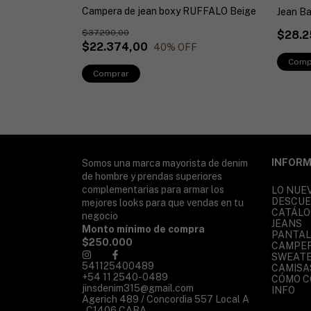
Campera de jean boxy RUFFALO Beige
FWHITE
Jean B
$37.290,00
$28.2
$22.374,00
40
% OFF
F
Comp
Comprar
INFORM
Somos una marca mayorista de denim
de hombre y prendas superiores
complementarias para armar los
LO NUE
DESCU
mejores looks para que vendas en tu
CATÁLO
negocio
JEANS
Monto mínimo de compra
PANTA
$250.000
CAMPE
SWEATE
541125400489
CAMISA
+54 11 2540-0489
CÓMO 
jinsdenim315@gmail.com
INFO
Agerich 489 / Concordia 557 Local A
, C1406 CABA