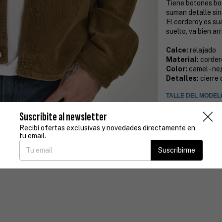
Tiene botones bot
suman detalle sin
El corderoy es su
suelto, va bien ar
Calce:
relajado
Material:
corder
Color:
camel - ne
Detalles:
cierre 
TALLE DEL MODEL
*prenda importada d
Suscribite al newsletter
Recibí ofertas exclusivas y novedades directamente en
tu email.
Cambios
Solo por falla 
Suscribirme
Compra segu
Tus datos pro