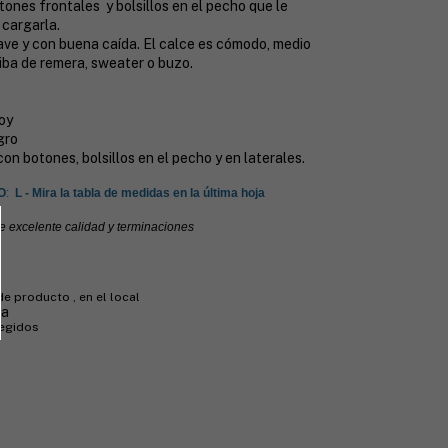
ones frontales y bolsillos en el pecho que le
 cargarla.
ave y con buena caída. El calce es cómodo, medio
riba de remera, sweater o buzo.
oy
gro
con botones, bolsillos en el pecho y en laterales.
O
:
L - Mira la tabla de medidas en la última hoja
e excelente calidad y terminaciones
de producto , en el local
ra
tegidos