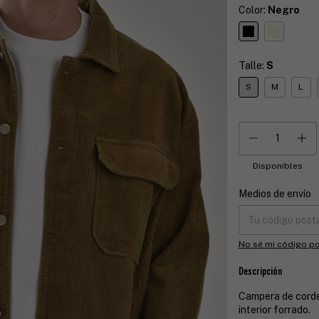
Color:
Negro
Talle:
S
S
M
L
Disponibles
Medios de envío
Entregas para el CP
No sé mi código po
Descripción
Campera de corde
interior forrado.