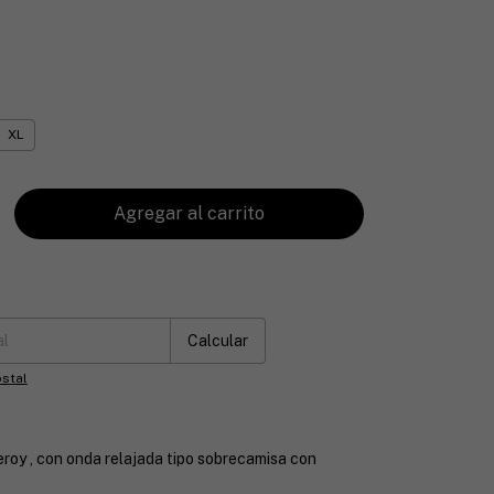
XL
:
Cambiar CP
Calcular
stal
roy , con onda relajada tipo sobrecamisa con