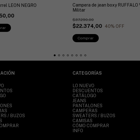
Campera de jean boxy RUFFALO 
arrel LEON NEGRO
Militar
50,00
$37.290,00
$22.374,00
40
% OFF
rar
Comprar
ACIÓN
CATEGORÍAS
VO
LO NUEVO
ENTOS
DESCUENTOS
GO
CATÁLOGO
JEANS
LONES
PANTALONES
RAS
CAMPERAS
RS / BUZOS
SWEATERS / BUZOS
S
CAMISAS
COMPRAR
CÓMO COMPRAR
INFO