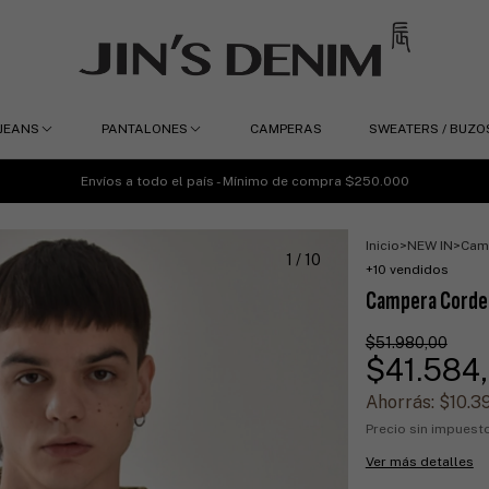
JEANS
PANTALONES
CAMPERAS
SWEATERS / BUZO
Envíos a todo el país - Mínimo de compra $250.000
Inicio
>
NEW IN
>
Cam
1
/
10
+10 vendidos
Campera Corde
$51.980,00
$41.584
Ahorrás:
$10.3
Precio sin impues
Ver más detalles