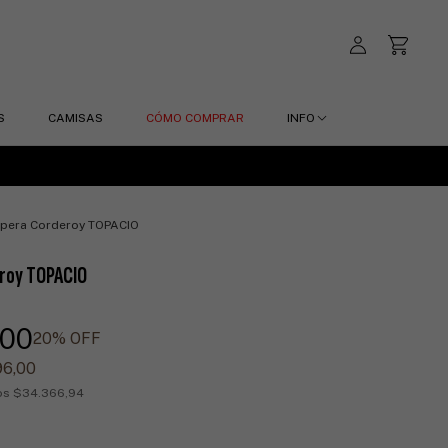
S
CAMISAS
CÓMO COMPRAR
INFO
pera Corderoy TOPACIO
roy TOPACIO
,00
20
% OFF
96,00
tos
$34.366,94