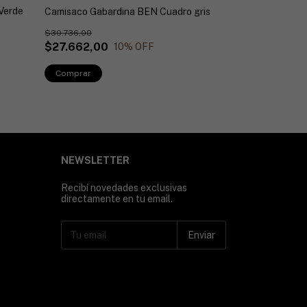
Verde
Camisaco Gaba
Camisaco Gabardina BEN Cuadro gris
$31.075,00
$30.736,00
$27.662,00
10
% OFF
Comprar
Comprar
NEWSLETTER
Recibí novedades exclusivas
directamente en tu email.